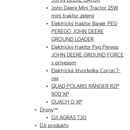
JOHN DEERE GATOR
John Deere Mini Tractor 25W
mini traktor zelený
Elektrický traktor Bager PEG
PEREGO JOHN DEERE
GROUND LOADER
Elektrický traktor Peg Perego
JOHN DEERE GROUND FORCE
s prívesom
Elektrická štvorkolka Corral T-
rex
QUAD POLARIS RANGER RZP
900 XP
GUACH O XP
Drony
DJI AGRAS T30
DJI produkty