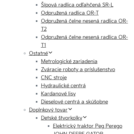
Šípová radlica odľahčená SR-L
Odpružená radlica OR-T
Odpružená čelne nesená radlica OR-
T2
Odpružená čelne nesená radlica OR-
T1
Ostatné
Metrologické zariadenia
Zváracie roboty a príslušenstvo
CNC stroje
Hydraulické centrá
Kardanové lisy
Dieselové centrá a skúšobne
Doplnkový tovar
Detské štvorkolky
Elektrický traktor Peg Perego