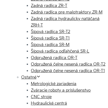
Zadná radlica ZR-T
Zadná radlica pre malotraktory ZR-M
Zadná radlica hydraulicky natáčaná
ZRH-T
Šípová radlica SR-T2
Šípová radlica SR-T1
Šípová radlica SR-M
Šípová radlica odľahčená SR-L
Odpružená radlica OR-T
Odpružená čelne nesená radlica OR-T2
Odpružená čelne nesená radlica OR-T1
Ostatné
Metrologické zariadenia
Zváracie roboty a príslušenstvo
CNC stroje
Hydraulické centrá