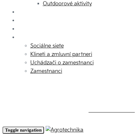
Outdoorové aktivity
Servis
MARPOL
Kontakt
GDPR
Sociálne siete
Klineti a zmluvní partneri
Uchádzači o zamestnanci
Zamestnanci
zavolajte nám
+421 918 806 029
Toggle navigation