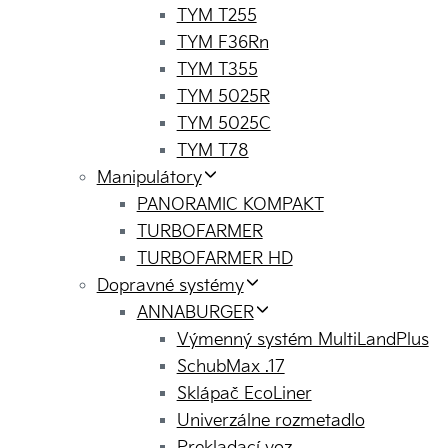
TYM T255
TYM F36Rn
TYM T355
TYM 5025R
TYM 5025C
TYM T78
Manipulátory
PANORAMIC KOMPAKT
TURBOFARMER
TURBOFARMER HD
Dopravné systémy
ANNABURGER
Výmenný systém MultiLandPlus
SchubMax .17
Sklápač EcoLiner
Univerzálne rozmetadlo