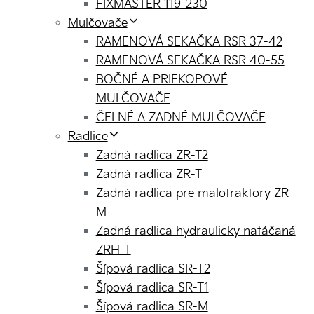
FIXMASTER 119-230
Mulčovače
RAMENOVÁ SEKAČKA RSR 37-42
RAMENOVÁ SEKAČKA RSR 40-55
BOČNÉ A PRIEKOPOVÉ
MULČOVAČE
ČELNÉ A ZADNÉ MULČOVAČE
Radlice
Zadná radlica ZR-T2
Zadná radlica ZR-T
Zadná radlica pre malotraktory ZR-
M
Zadná radlica hydraulicky natáčaná
ZRH-T
Šípová radlica SR-T2
Šípová radlica SR-T1
Šípová radlica SR-M