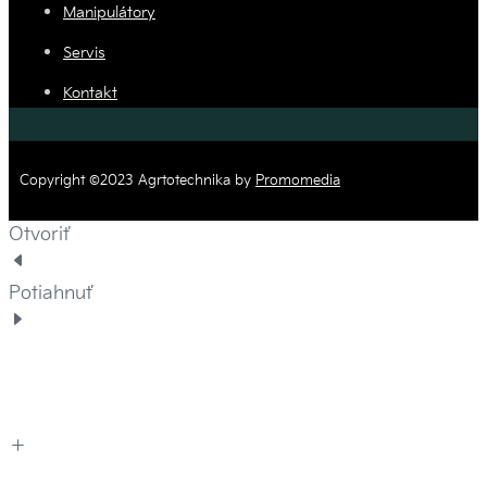
Manipulátory
Servis
Kontakt
Copyright ©2023 Agrtotechnika by
Promomedia
Otvoriť
Potiahnuť