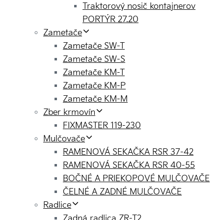
Traktorový nosič kontajnerov
PORTÝR 27.20
Zametače
Zametače SW-T
Zametače SW-S
Zametače KM-T
Zametače KM-P
Zametače KM-M
Zber krmovín
FIXMASTER 119-230
Mulčovače
RAMENOVÁ SEKAČKA RSR 37-42
RAMENOVÁ SEKAČKA RSR 40-55
BOČNÉ A PRIEKOPOVÉ MULČOVAČE
ČELNÉ A ZADNÉ MULČOVAČE
Radlice
Zadná radlica ZR-T2