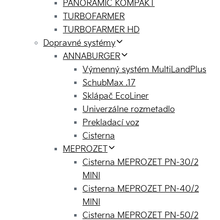
PANORAMIC KOMPAKT
TURBOFARMER
TURBOFARMER HD
Dopravné systémy
ANNABURGER
Výmenný systém MultiLandPlus
SchubMax .17
Sklápač EcoLiner
Univerzálne rozmetadlo
Prekladací voz
Cisterna
MEPROZET
Cisterna MEPROZET PN-30/2
MINI
Cisterna MEPROZET PN-40/2
MINI
Cisterna MEPROZET PN-50/2