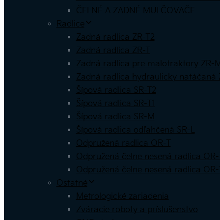
ČELNÉ A ZADNÉ MULČOVAČE
Radlice
Zadná radlica ZR-T2
Zadná radlica ZR-T
Zadná radlica pre malotraktory ZR-
Zadná radlica hydraulicky natáčaná
Šípová radlica SR-T2
Šípová radlica SR-T1
Šípová radlica SR-M
Šípová radlica odľahčená SR-L
Odpružená radlica OR-T
Odpružená čelne nesená radlica OR-
Odpružená čelne nesená radlica OR-
Ostatné
Metrologické zariadenia
Zváracie roboty a príslušenstvo