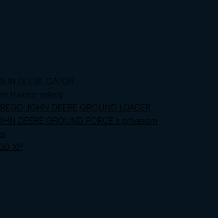
o JOHN DEERE GATOR
i traktor zelený
G PEREGO JOHN DEERE GROUND LOADER
o JOHN DEERE GROUND FORCE s prívesom
ex
00 XP