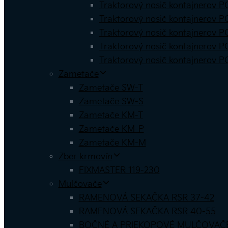
Traktorový nosič kontajnerov 
Traktorový nosič kontajnerov P
Traktorový nosič kontajnerov 
Traktorový nosič kontajnerov P
Traktorový nosič kontajnerov 
Zametače
Zametače SW-T
Zametače SW-S
Zametače KM-T
Zametače KM-P
Zametače KM-M
Zber krmovín
FIXMASTER 119-230
Mulčovače
RAMENOVÁ SEKAČKA RSR 37-42
RAMENOVÁ SEKAČKA RSR 40-55
BOČNÉ A PRIEKOPOVÉ MULČOVAČ