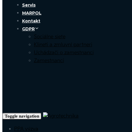
Servis
MARPOL
Kontakt
GDPR
Sociálne siete
Klineti a zmluvní partneri
Uchádzači o zamestnanci
Zamestnanci
Toggle navigation
PPA výzva