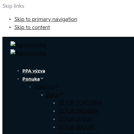
Skip links
Skip to primary navigation
Skip to content
PPA výzva
Ponuka
Traktory
Zetor
ZETOR FORTERRA
ZETOR PROXIMA
ZETOR UTILIX
ZETOR MAJOR