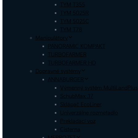
TYM T355
TYM 5025R
TYM 5025C
TYM T78
Manipulátory
PANORAMIC KOMPAKT
TURBOFARMER
TURBOFARMER HD
Dopravné systémy
ANNABURGER
Výmenný systém MultiLandPlus
SchubMax .17
Sklápač EcoLiner
Univerzálne rozmetadlo
Prekladací voz
Cisterna