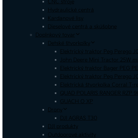
CNC stroje
Hydraulické centrá
Kardanové lisy
Dieselové centrá a skúšobne
Doplnkový tovar
Detské štvorkolky
Elektrický traktor Peg Pereg
John Deere Mini Tractor 25W min
Elektrický traktor Bager PE
Elektrický traktor Peg Pereg
Elektrická štvorkolka Corral T-r
QUAD POLARIS RANGER RZP 9
GUACH O XP
Drony
DJI AGRAS T30
DJI produkty
Outdoorové aktivity